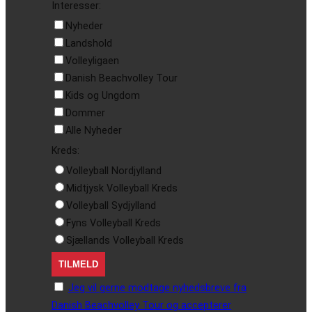
Interesser:
Nyheder
Landshold
Volleyligaen
Danish Beachvolley Tour
Kids og Ungdom
Dommer
Alle Nyheder
Kreds:
Volleyball Nordjylland
Midtjysk Volleyball Kreds
Volleyball Sydjylland
Fyns Volleyball Kreds
Sjællands Volleyball Kreds
Jeg vil gerne modtage nyhedsbreve fra
Danish Beachvolley Tour og accepterer