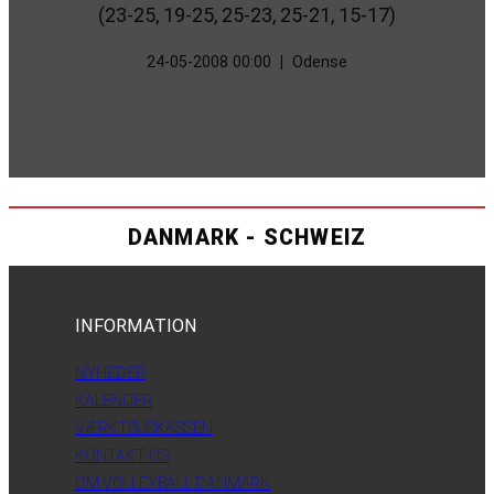
(23-25, 19-25, 25-23, 25-21, 15-17)
24-05-2008 00:00
|
Odense
DANMARK - SCHWEIZ
INFORMATION
NYHEDER
KALENDER
VÆRKTØJSKASSEN
KONTAKT OS
OM VOLLEYBALL DANMARK