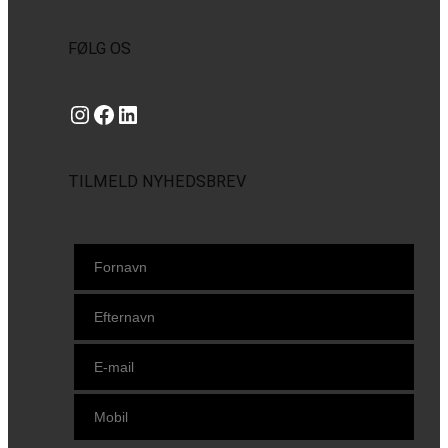
FØLG OS
Instagram
https://www.facebook.com/danishbeachvolleytour
LinkedIn
TILMELD NYHEDSBREV