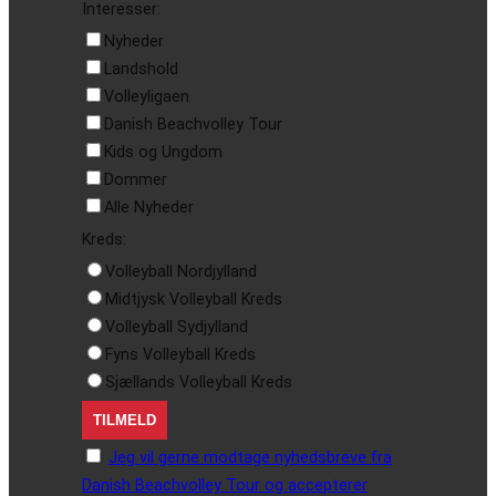
Interesser:
Nyheder
Landshold
Volleyligaen
Danish Beachvolley Tour
Kids og Ungdom
Dommer
Alle Nyheder
Kreds:
Volleyball Nordjylland
Midtjysk Volleyball Kreds
Volleyball Sydjylland
Fyns Volleyball Kreds
Sjællands Volleyball Kreds
Jeg vil gerne modtage nyhedsbreve fra
Danish Beachvolley Tour og accepterer