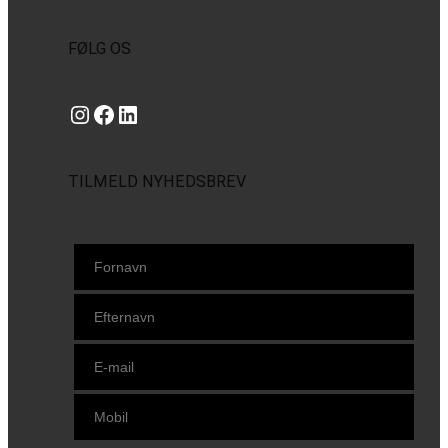
FØLG OS
Instagram
https://www.facebook.com/danishbeachvolleytour
LinkedIn
TILMELD NYHEDSBREV