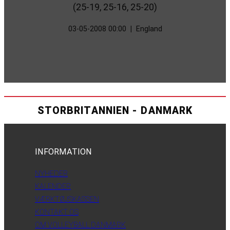
(25-19, 25-16, 25-20)
03-05-2008 00:00
|
England
STORBRITANNIEN - DANMARK
INFORMATION
NYHEDER
KALENDER
VÆRKTØJSKASSEN
KONTAKT OS
OM VOLLEYBALL DANMARK