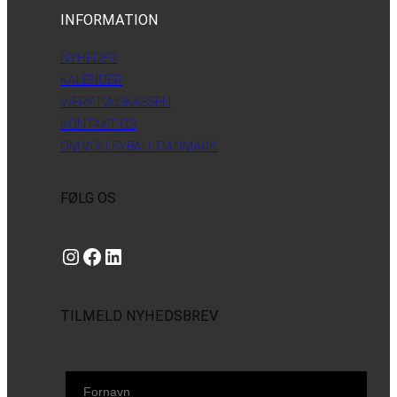
INFORMATION
NYHEDER
KALENDER
VÆRKTØJSKASSEN
KONTAKT OS
OM VOLLEYBALL DANMARK
FØLG OS
Instagram
https://www.facebook.com/danishbeachvolleytour
LinkedIn
TILMELD NYHEDSBREV