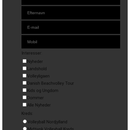
Interesser:
Nyheder
Landshold
Volleyligaen
Danish Beachvolley Tour
Kids og Ungdom
Dommer
Alle Nyheder
Kreds:
Volleyball Nordjylland
Midtjysk Volleyball Kreds