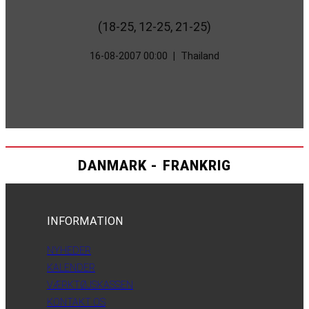
(18-25, 12-25, 21-25)
16-08-2007 00:00
|
Thailand
DANMARK - FRANKRIG
INFORMATION
NYHEDER
KALENDER
VÆRKTØJSKASSEN
KONTAKT OS