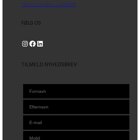
OM VOLLEYBALL DANMARK
FØLG OS
Instagram
https://www.facebook.com/danishbeachvolleytour
LinkedIn
TILMELD NYHEDSBREV