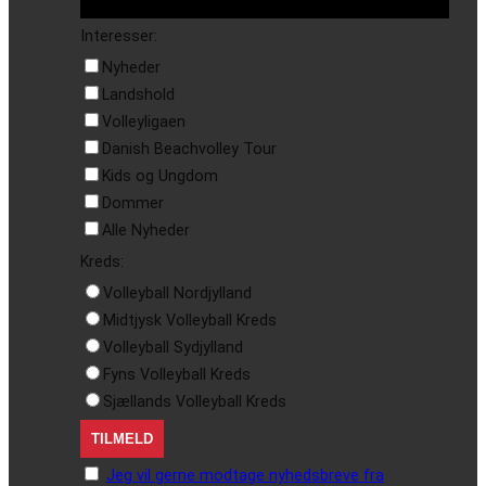
Interesser:
Nyheder
Landshold
Volleyligaen
Danish Beachvolley Tour
Kids og Ungdom
Dommer
Alle Nyheder
Kreds:
Volleyball Nordjylland
Midtjysk Volleyball Kreds
Volleyball Sydjylland
Fyns Volleyball Kreds
Sjællands Volleyball Kreds
Jeg vil gerne modtage nyhedsbreve fra