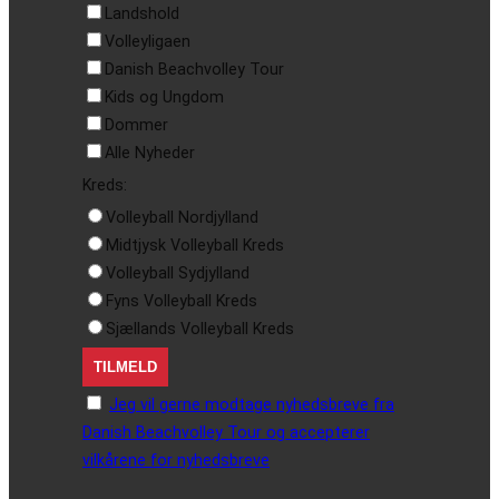
Landshold
Volleyligaen
Danish Beachvolley Tour
Kids og Ungdom
Dommer
Alle Nyheder
Kreds:
Volleyball Nordjylland
Midtjysk Volleyball Kreds
Volleyball Sydjylland
Fyns Volleyball Kreds
Sjællands Volleyball Kreds
Jeg vil gerne modtage nyhedsbreve fra
Danish Beachvolley Tour og accepterer
vilkårene for nyhedsbreve