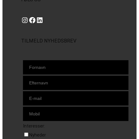
Instagram
https://www.facebook.com/danishbeachvolleytour
LinkedIn
TILMELD NYHEDSBREV
Interesser:
Nyheder