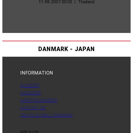
11-08-2007 00:00
|
Thailand
DANMARK - JAPAN
INFORMATION
NYHEDER
KALENDER
VÆRKTØJSKASSEN
KONTAKT OS
OM VOLLEYBALL DANMARK
FØLG OS