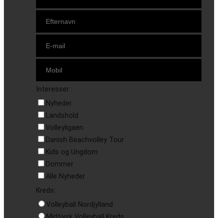
Interesser:
Nyheder
Landshold
Volleyligaen
Danish Beachvolley Tour
Kids og Ungdom
Dommer
Alle Nyheder
Kreds:
Volleyball Nordjylland
Midtjysk Volleyball Kreds