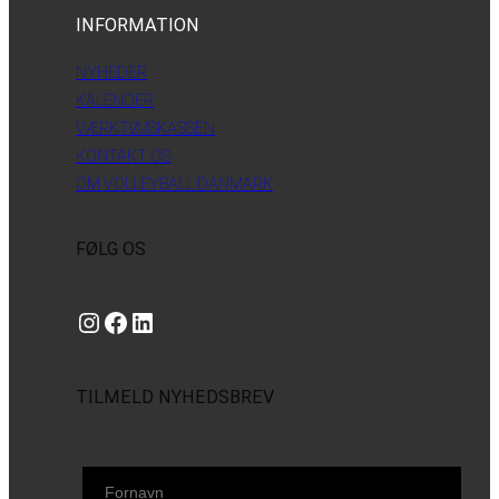
INFORMATION
NYHEDER
KALENDER
VÆRKTØJSKASSEN
KONTAKT OS
OM VOLLEYBALL DANMARK
FØLG OS
Instagram
https://www.facebook.com/danishbeachvolleytour
LinkedIn
TILMELD NYHEDSBREV