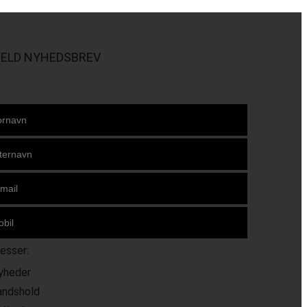
MELD NYHEDSBREV
resser:
yheder
andshold