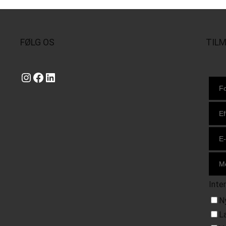
FØLG OS
TIL
Instagram
https://www.facebook.com/danishbeachvolleytour
LinkedIn
Inte
N
L