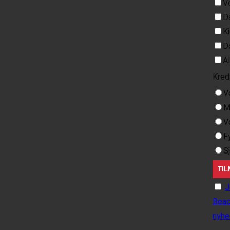
V
D
K
D
A
Kred
V
M
V
F
S
J
Beac
nyhe