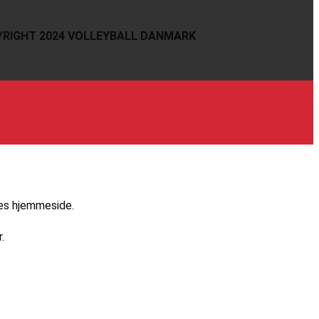
RIGHT 2024 VOLLEYBALL DANMARK
res hjemmeside.
.