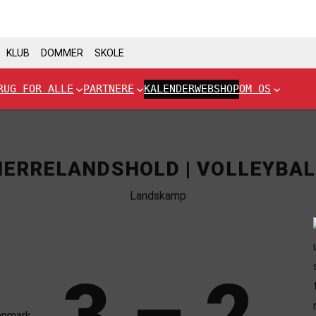
KLUB
DOMMER
SKOLE
RUG FOR ALLE
PARTNERE
KALENDER
WEBSHOP
OM OS
HERRELANDSHOLD | VOLLEYBAL
Landskamp
3 – 2