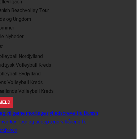
olleyligaen
anish Beachvolley Tour
ids og Ungdom
ommer
lle Nyheder
s:
olleyball Nordjylland
idtjysk Volleyball Kreds
olleyball Sydjylland
yns Volleyball Kreds
jællands Volleyball Kreds
eg vil gerne modtage nyhedsbreve fra Danish
hvolley Tour og accepterer vilkårene for
dsbreve