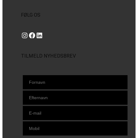
FØLG OS
Instagram
https://www.facebook.com/danishbeachvolleytour
LinkedIn
TILMELD NYHEDSBREV