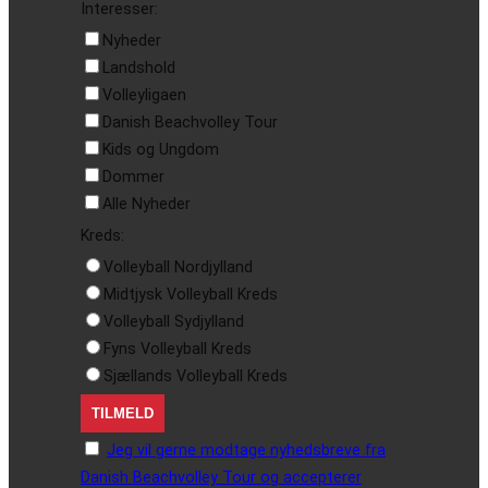
Interesser:
Nyheder
Landshold
Volleyligaen
Danish Beachvolley Tour
Kids og Ungdom
Dommer
Alle Nyheder
Kreds:
Volleyball Nordjylland
Midtjysk Volleyball Kreds
Volleyball Sydjylland
Fyns Volleyball Kreds
Sjællands Volleyball Kreds
Jeg vil gerne modtage nyhedsbreve fra
Danish Beachvolley Tour og accepterer