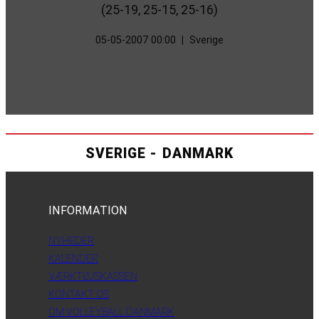
(25-19, 25-15, 25-16)
05-05-2007 00:00
|
Sverige
SVERIGE - DANMARK
INFORMATION
NYHEDER
KALENDER
VÆRKTØJSKASSEN
KONTAKT OS
OM VOLLEYBALL DANMARK