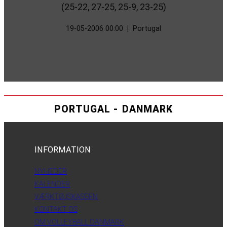
(25-22, 27-25, 25-9, 23-25)
19-05-2006 00:00
|
Portugal
PORTUGAL - DANMARK
INFORMATION
NYHEDER
KALENDER
VÆRKTØJSKASSEN
KONTAKT OS
OM VOLLEYBALL DANMARK