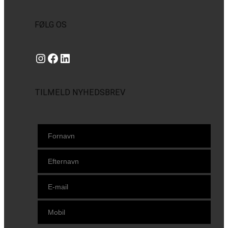
FØLG OS
Instagram
https://www.facebook.com/danishbeachvolleytour
LinkedIn
TILMELD NYHEDSBREV