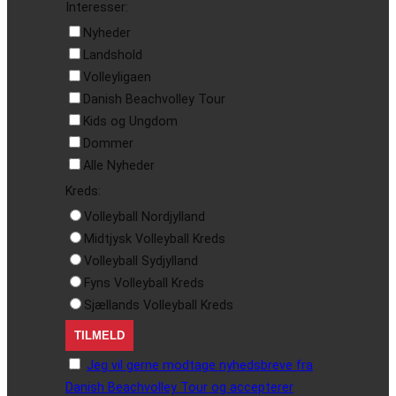
Interesser:
Nyheder
Landshold
Volleyligaen
Danish Beachvolley Tour
Kids og Ungdom
Dommer
Alle Nyheder
Kreds:
Volleyball Nordjylland
Midtjysk Volleyball Kreds
Volleyball Sydjylland
Fyns Volleyball Kreds
Sjællands Volleyball Kreds
Jeg vil gerne modtage nyhedsbreve fra
Danish Beachvolley Tour og accepterer