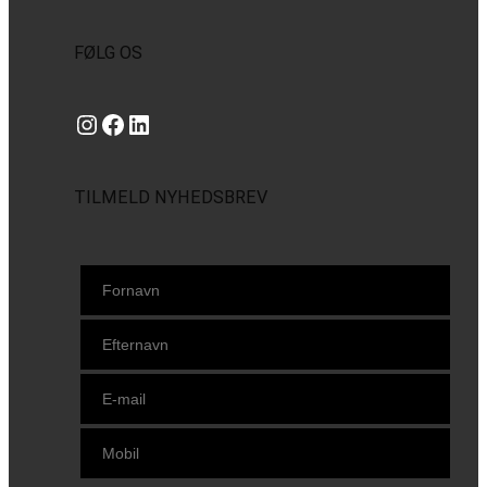
FØLG OS
Instagram
https://www.facebook.com/danishbeachvolleytour
LinkedIn
TILMELD NYHEDSBREV