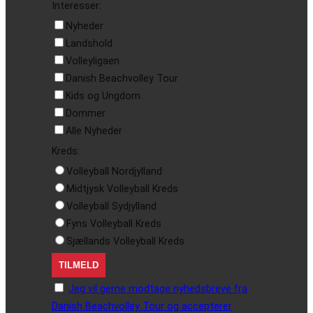
Interesser:
Nyheder
Landshold
Volleyligaen
Danish Beachvolley Tour
Kids og Ungdom
Dommer
Alle Nyheder
Kreds:
Volleyball Nordjylland
Midtjysk Volleyball Kreds
Volleyball Sydjylland
Fyns Volleyball Kreds
Sjællands Volleyball Kreds
Jeg vil gerne modtage nyhedsbreve fra
Danish Beachvolley Tour og accepterer