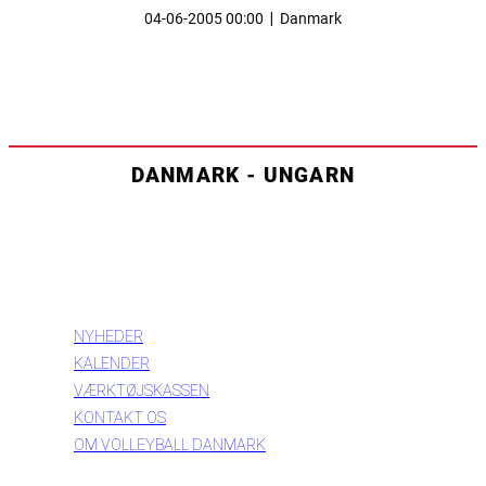
04-06-2005 00:00
|
Danmark
DANMARK - UNGARN
INFORMATION
NYHEDER
KALENDER
VÆRKTØJSKASSEN
KONTAKT OS
OM VOLLEYBALL DANMARK