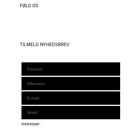
FØLG OS
Instagram
https://www.facebook.com/danishbeachvolleytour
LinkedIn
TILMELD NYHEDSBREV
Interesser: