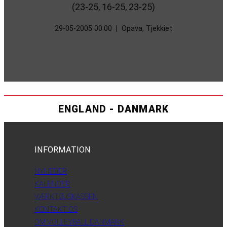
(23-25, 16-25, 23-25)
29-05-2005 00:00
|
Opava, Tjekkiet
ENGLAND - DANMARK
INFORMATION
NYHEDER
KALENDER
VÆRKTØJSKASSEN
KONTAKT OS
OM VOLLEYBALL DANMARK