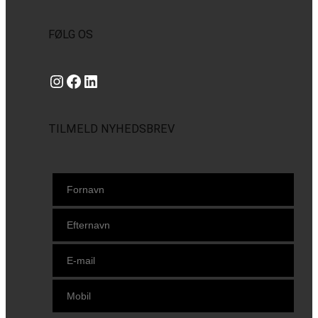
FØLG OS
Instagram
https://www.facebook.com/danishbeachvolleytour
LinkedIn
TILMELD NYHEDSBREV