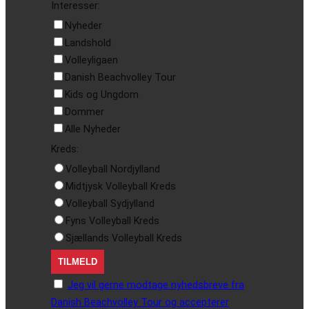
Interesser:
Nyheder
Landshold
Volleyligaen
Danish Beachvolley Tour
Kids og Ungdom
Dommer
Alle Nyheder
Kreds:
Volleyball Nordjylland
Midtjysk Volleyball Kreds
Volleyball Sydjylland
Fyns Volleyball Kreds
Sjællands Volleyball Kreds
Jeg vil gerne modtage nyhedsbreve fra
Danish Beachvolley Tour og accepterer