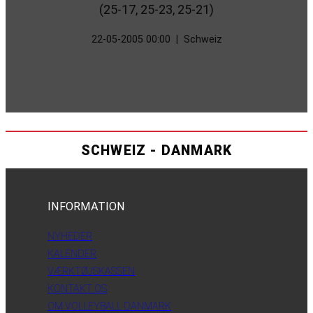
(25-17, 25-23, 25-21)
22-05-2005 00:00
|
Schweiz
SCHWEIZ - DANMARK
INFORMATION
NYHEDER
KALENDER
VÆRKTØJSKASSEN
KONTAKT OS
OM VOLLEYBALL DANMARK