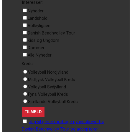
Interesser:
Nyheder
Landshold
Volleyligaen
Danish Beachvolley Tour
Kids og Ungdom
Dommer
Alle Nyheder
Kreds:
Volleyball Nordjylland
Midtjysk Volleyball Kreds
Volleyball Sydjylland
Fyns Volleyball Kreds
Sjællands Volleyball Kreds
Jeg vil gerne modtage nyhedsbreve fra
Danish Beachvolley Tour og accepterer