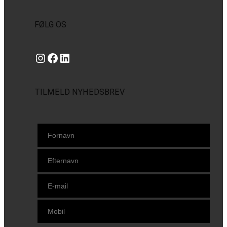
FØLG OS
Instagram
https://www.facebook.com/danishbeachvolleytour
LinkedIn
TILMELD NYHEDSBREV