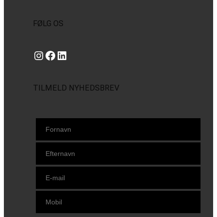
FØLG OS
Instagram
https://www.facebook.com/danishbeachvolleytour
LinkedIn
TILMELD NYHEDSBREV