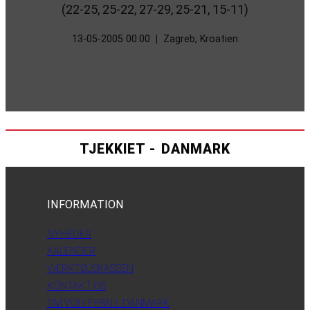
(22-25, 25-22, 27-29, 25-21, 15-11)
13-05-2005 00:00
|
Zagreb, Kroatien
TJEKKIET - DANMARK
INFORMATION
NYHEDER
KALENDER
VÆRKTØJSKASSEN
KONTAKT OS
OM VOLLEYBALL DANMARK