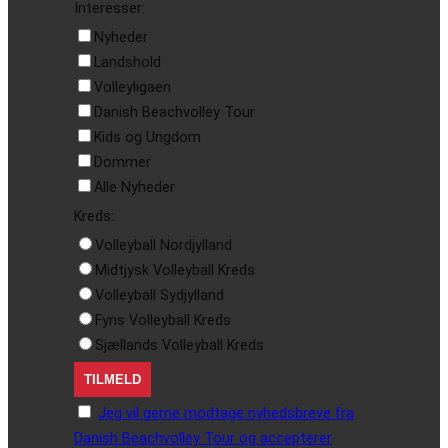
Interesser:
Nyheder
Landshold
Volleyligaen
Danish Beachvolley Tour
Kids og Ungdom
Dommer
Alle Nyheder
Kreds:
Volleyball Nordjylland
Midtjysk Volleyball Kreds
Volleyball Sydjylland
Fyns Volleyball Kreds
Sjællands Volleyball Kreds
Jeg vil gerne modtage nyhedsbreve fra
Danish Beachvolley Tour og accepterer