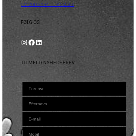
OM VOLLEYBALL DANMARK
FØLG OS
Instagram
https://www.facebook.com/danishbeachvolleytour
LinkedIn
TILMELD NYHEDSBREV