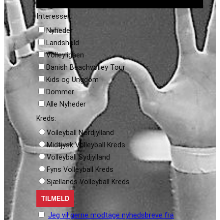
Interesser:
Nyheder
Landshold
Volleyligaen
Danish Beachvolley Tour
Kids og Ungdom
Dommer
Alle Nyheder
Kreds:
Volleyball Nordjylland
Midtjysk Volleyball Kreds
Volleyball Sydjylland
Fyns Volleyball Kreds
Sjællands Volleyball Kreds
Jeg vil gerne modtage nyhedsbreve fra