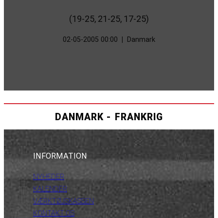
(19-25, 21-25, 17-25)
02-05-2005 00:00
|
Danmark
DANMARK - FRANKRIG
INFORMATION
NYHEDER
KALENDER
VÆRKTØJSKASSEN
KONTAKT OS