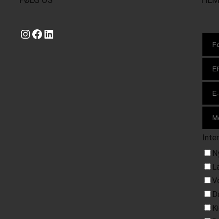
Instagram
https://www.facebook.com/danishbeachvolleytour
LinkedIn
Inte
N
L
V
D
K