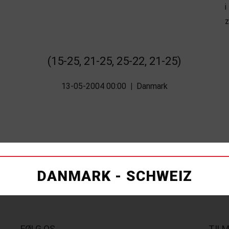
(15-25, 21-25, 25-22, 21-25)
13-05-2004 00:00
|
Danmark
DANMARK - SCHWEIZ
FØLG OS
TIL