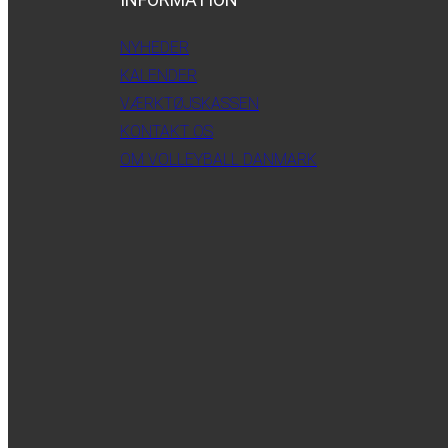
NYHEDER
KALENDER
VÆRKTØJSKASSEN
KONTAKT OS
OM VOLLEYBALL DANMARK