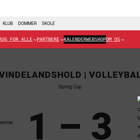
KLUB
DOMMER
SKOLE
RUG FOR ALLE
PARTNERE
KALENDER
WEBSHOP
OM OS
VINDELANDSHOLD | VOLLEYBA
Spring Cup
1 – 3