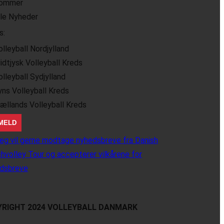
ommer
lle Nyheder
s:
olleyball Nordjylland
idtjysk Volleyball Kreds
olleyball Sydjylland
yns Volleyball Kreds
jællands Volleyball Kreds
eg vil gerne modtage nyhedsbreve fra Danish
hvolley Tour og accepterer vilkårene for
dsbreve
RIGHT 2024 VOLLEYBALL DANMARK