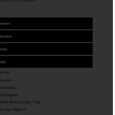
resser:
yheder
andshold
olleyligaen
anish Beachvolley Tour
ids og Ungdom