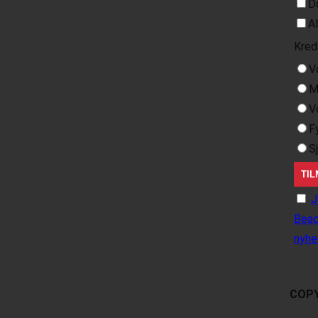
D
A
Kred
V
M
V
F
S
J
Beac
nyhe
COPY