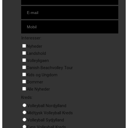
Interesser:
Nyheder
Landshold
Volleyligaen
Danish Beachvolley Tour
Kids og Ungdom
Dommer
Alle Nyheder
Kreds:
Volleyball Nordjylland
Midtjysk Volleyball Kreds
Volleyball Sydjylland
Fyns Volleyball Kreds