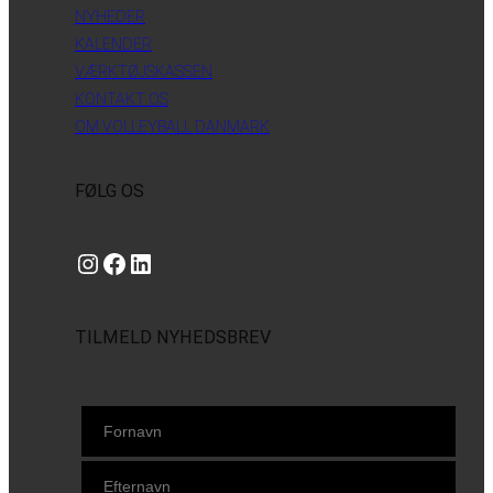
NYHEDER
KALENDER
VÆRKTØJSKASSEN
KONTAKT OS
OM VOLLEYBALL DANMARK
FØLG OS
Instagram
https://www.facebook.com/danishbeachvolleytour
LinkedIn
TILMELD NYHEDSBREV