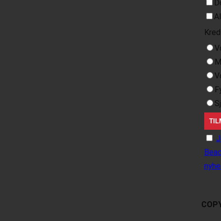
D
A
Kred
V
M
V
F
S
J
Beac
nyhe
COPY