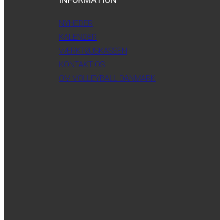
NYHEDER
KALENDER
VÆRKTØJSKASSEN
KONTAKT OS
OM VOLLEYBALL DANMARK