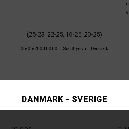
(25-23, 22-25, 16-25, 20-25)
06-05-2004 00:00
|
Sundbyøster, Danmark
DANMARK - SVERIGE
FØLG OS
TIL