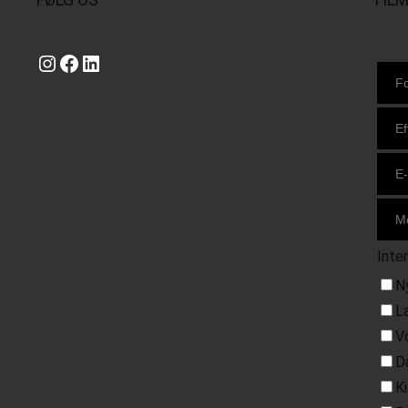
Instagram
https://www.facebook.com/danishbeachvolleytour
LinkedIn
Inte
N
L
V
D
K