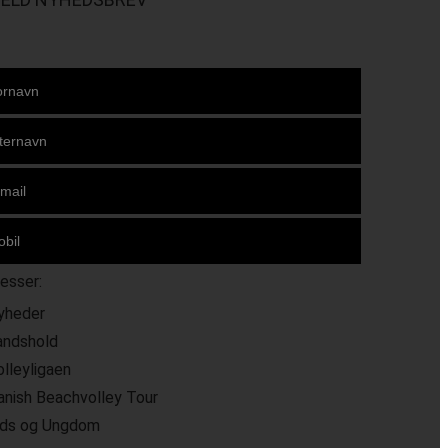
resser:
yheder
andshold
olleyligaen
anish Beachvolley Tour
ids og Ungdom