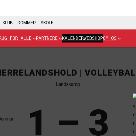
KLUB
DOMMER
SKOLE
RUG FOR ALLE
PARTNERE
KALENDER
WEBSHOP
OM OS
HERRELANDSHOLD | VOLLEYBAL
Landskamp
1 – 3