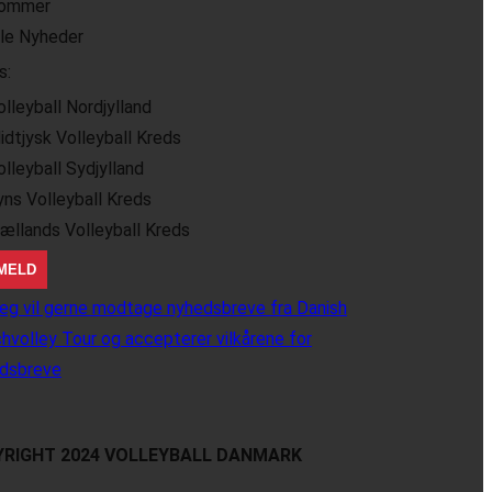
ommer
lle Nyheder
s:
olleyball Nordjylland
idtjysk Volleyball Kreds
olleyball Sydjylland
yns Volleyball Kreds
jællands Volleyball Kreds
eg vil gerne modtage nyhedsbreve fra Danish
hvolley Tour og accepterer vilkårene for
dsbreve
RIGHT 2024 VOLLEYBALL DANMARK