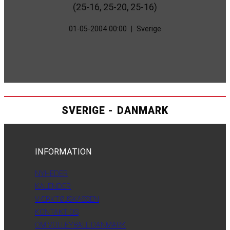
(25-16, 25-20, 25-16)
01-05-2004 00:00
|
Sverige
SVERIGE - DANMARK
INFORMATION
NYHEDER
KALENDER
VÆRKTØJSKASSEN
KONTAKT OS
OM VOLLEYBALL DANMARK