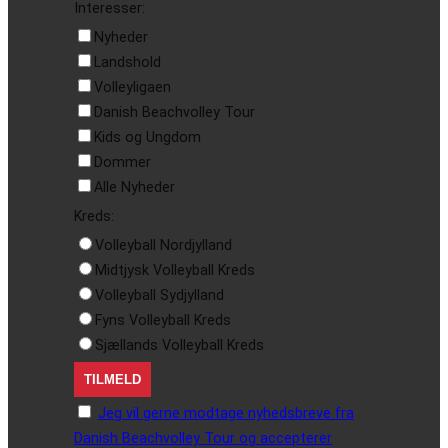
Interesser:
Nyheder
Landshold
Volleyligaen
Danish Beachvolley Tour
Kids og Ungdom
Dommer
Alle Nyheder
Kreds:
Volleyball Nordjylland
Midtjysk Volleyball Kreds
Volleyball Sydjylland
Fyns Volleyball Kreds
Sjællands Volleyball Kreds
Jeg vil gerne modtage nyhedsbreve fra
Danish Beachvolley Tour og accepterer