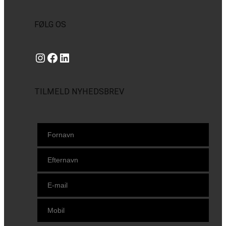
FØLG OS
Instagram
https://www.facebook.com/danishbeachvolleytour
LinkedIn
TILMELD NYHEDSBREV