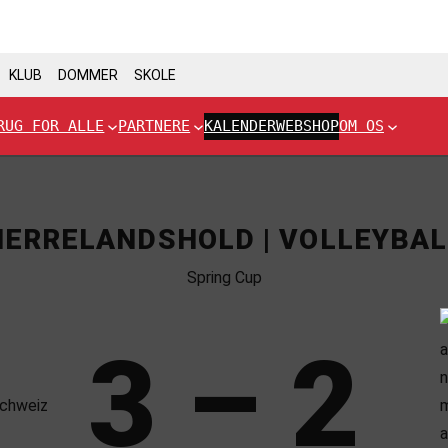
KLUB
DOMMER
SKOLE
RUG FOR ALLE
PARTNERE
KALENDER
WEBSHOP
OM OS
HERRELANDSHOLD | VOLLEYBAL
Spring Cup
3 – 2