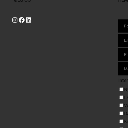
Instagram
https://www.facebook.com/danishbeachvolleytour
LinkedIn
Inte
N
L
V
D
K