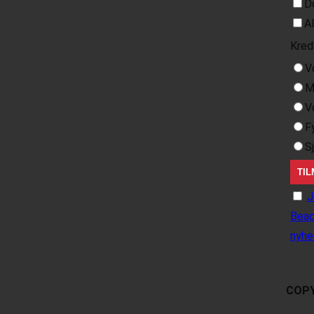
D
A
Kred
V
M
V
F
S
J
Beac
nyhe
COPY