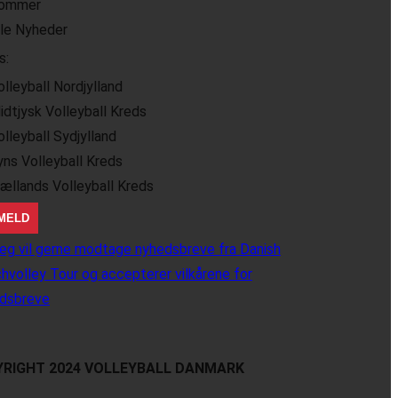
ommer
lle Nyheder
s:
olleyball Nordjylland
idtjysk Volleyball Kreds
olleyball Sydjylland
yns Volleyball Kreds
jællands Volleyball Kreds
eg vil gerne modtage nyhedsbreve fra Danish
hvolley Tour og accepterer vilkårene for
dsbreve
RIGHT 2024 VOLLEYBALL DANMARK