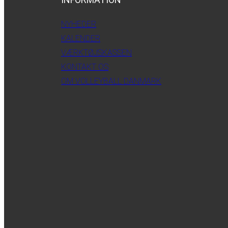
NYHEDER
KALENDER
VÆRKTØJSKASSEN
KONTAKT OS
OM VOLLEYBALL DANMARK