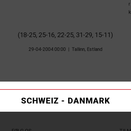
(18-25, 25-16, 22-25, 31-29, 15-11)
29-04-2004 00:00
|
Tallinn, Estland
SCHWEIZ - DANMARK
FØLG OS
TIL