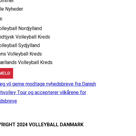
ommer
lle Nyheder
s:
olleyball Nordjylland
idtjysk Volleyball Kreds
olleyball Sydjylland
yns Volleyball Kreds
jællands Volleyball Kreds
eg vil gerne modtage nyhedsbreve fra Danish
hvolley Tour og accepterer vilkårene for
dsbreve
RIGHT 2024 VOLLEYBALL DANMARK