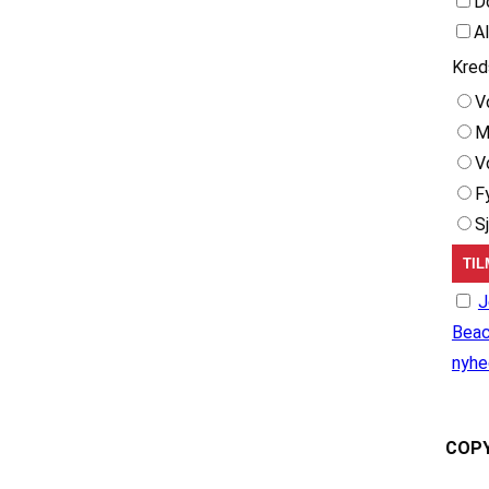
D
A
Kred
V
M
V
F
S
J
Beac
nyhe
COPY