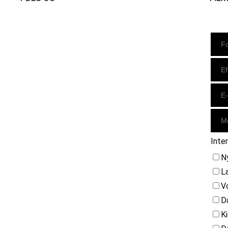
Instagram
https://www.facebook.com/danishbeachvolleytour
LinkedIn
Inte
N
L
V
D
K