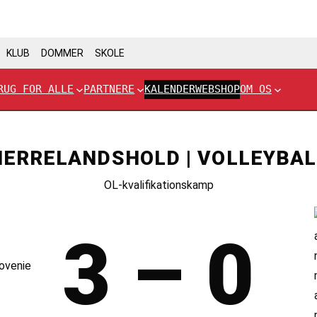
KLUB
DOMMER
SKOLE
RUG FOR ALLE
PARTNERE
KALENDER
WEBSHOP
OM OS
HERRELANDSHOLD | VOLLEYBAL
OL-kvalifikationskamp
3 – 0