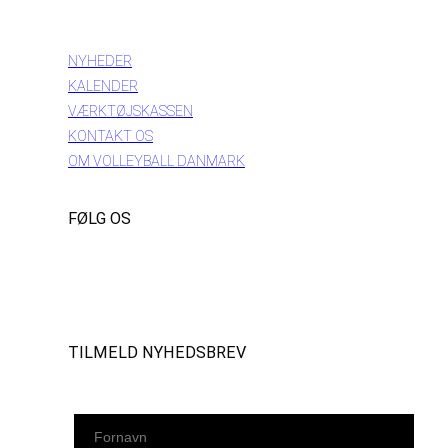
INFORMATION
NYHEDER
KALENDER
VÆRKTØJSKASSEN
KONTAKT OS
OM VOLLEYBALL DANMARK
FØLG OS
Instagram
https://www.facebook.com/danishbeachvolleytour
LinkedIn
TILMELD NYHEDSBREV