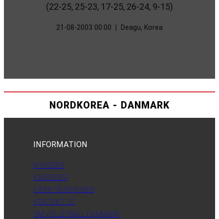
(22-25, 25-23, 17-25, 26-24, 9-15)
21-08-2003 00:00
|
Deagu, Korea
NORDKOREA - DANMARK
INFORMATION
NYHEDER
KALENDER
VÆRKTØJSKASSEN
KONTAKT OS
OM VOLLEYBALL DANMARK