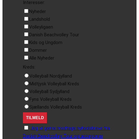
Interesser:
Nyheder
Landshold
Volleyligaen
Danish Beachvolley Tour
Kids og Ungdom
Dommer
Alle Nyheder
Kreds:
Volleyball Nordjylland
Midtjysk Volleyball Kreds
Volleyball Sydjylland
Fyns Volleyball Kreds
Sjællands Volleyball Kreds
Jeg vil gerne modtage nyhedsbreve fra
Danish Beachvolley Tour og accepterer