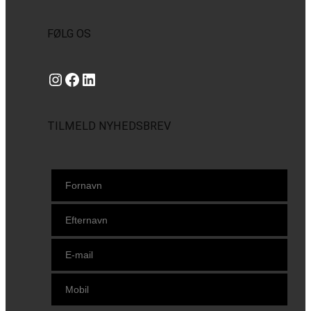
FØLG OS
Instagram
https://www.facebook.com/danishbeachvolleytour
LinkedIn
TILMELD NYHEDSBREV