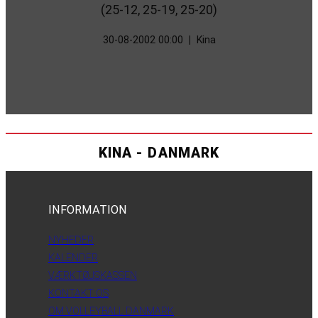
(25-12, 25-19, 25-20)
30-08-2002 00:00
|
Kina
KINA - DANMARK
INFORMATION
NYHEDER
KALENDER
VÆRKTØJSKASSEN
KONTAKT OS
OM VOLLEYBALL DANMARK