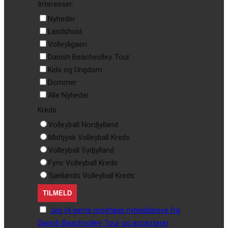
Interesser:
Nyheder
Landshold
Volleyligaen
Danish Beachvolley Tour
Kids og Ungdom
Dommer
Alle Nyheder
Kreds:
Volleyball Nordjylland
Midtjysk Volleyball Kreds
Volleyball Sydjylland
Fyns Volleyball Kreds
Sjællands Volleyball Kreds
Jeg vil gerne modtage nyhedsbreve fra
Danish Beachvolley Tour og accepterer