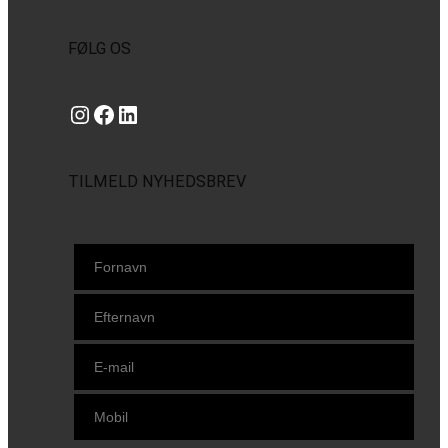
FØLG OS
Instagram
https://www.facebook.com/danishbeachvolleytour
LinkedIn
TILMELD NYHEDSBREV