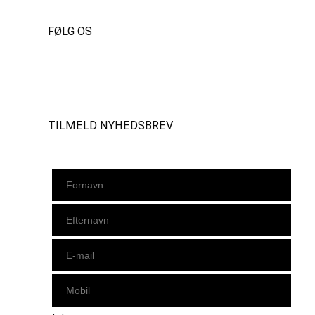
FØLG OS
Instagram
https://www.facebook.com/danishbeachvolleytour
LinkedIn
TILMELD NYHEDSBREV