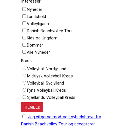
Interesser:
Nyheder
Landshold
Volleyligaen
Danish Beachvolley Tour
Kids og Ungdom
Dommer
Alle Nyheder
Kreds:
Volleyball Nordjylland
Midtjysk Volleyball Kreds
Volleyball Sydjylland
Fyns Volleyball Kreds
Sjællands Volleyball Kreds
Jeg vil gerne modtage nyhedsbreve fra
Danish Beachvolley Tour og accepterer