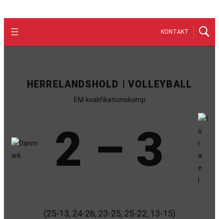
KONTAKT
HERRELANDSHOLD | VOLLEYBALL
EM-kvalifikationskamp
2 – 3
(25-13, 24-26, 23-25, 25-22, 13-15)