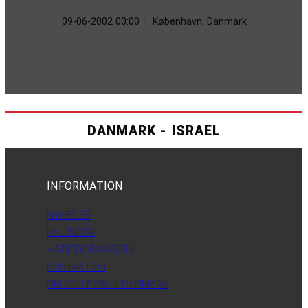
09-06-2002 00:00
|
København, Danmark
DANMARK - ISRAEL
INFORMATION
NYHEDER
KALENDER
VÆRKTØJSKASSEN
KONTAKT OS
OM VOLLEYBALL DANMARK