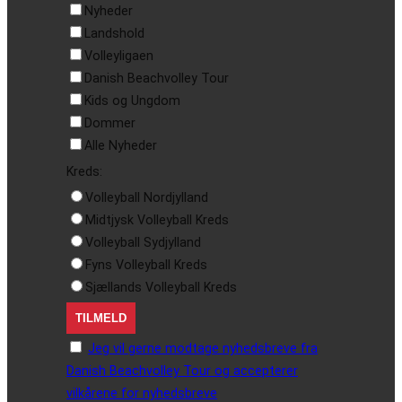
Nyheder
Landshold
Volleyligaen
Danish Beachvolley Tour
Kids og Ungdom
Dommer
Alle Nyheder
Kreds:
Volleyball Nordjylland
Midtjysk Volleyball Kreds
Volleyball Sydjylland
Fyns Volleyball Kreds
Sjællands Volleyball Kreds
Jeg vil gerne modtage nyhedsbreve fra
Danish Beachvolley Tour og accepterer
vilkårene for nyhedsbreve