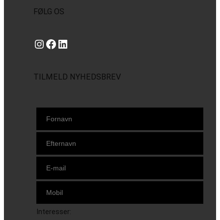
FØLG OS
Instagram
https://www.facebook.com/danishbeachvolleytour
LinkedIn
TILMELD NYHEDSBREV
Interesser: