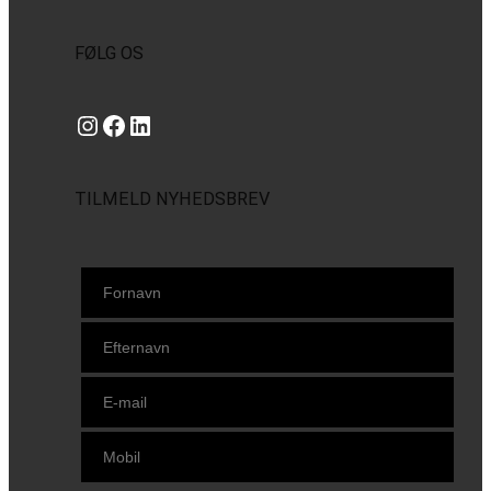
FØLG OS
Instagram
https://www.facebook.com/danishbeachvolleytour
LinkedIn
TILMELD NYHEDSBREV