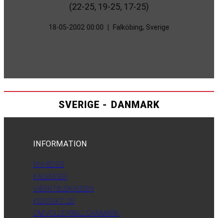
(22-25, 19-25, 17-25)
18-05-2002 00:00
|
Falköbing, Sverige
SVERIGE - DANMARK
INFORMATION
NYHEDER
KALENDER
VÆRKTØJSKASSEN
KONTAKT OS
OM VOLLEYBALL DANMARK