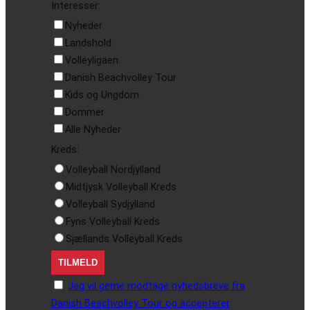
Interesser:
Nyheder
Landshold
Volleyligaen
Danish Beachvolley Tour
Kids og Ungdom
Dommer
Alle Nyheder
Kreds:
Volleyball Nordjylland
Midtjysk Volleyball Kreds
Volleyball Sydjylland
Fyns Volleyball Kreds
Sjællands Volleyball Kreds
Jeg vil gerne modtage nyhedsbreve fra
Danish Beachvolley Tour og accepterer