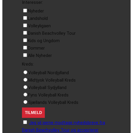
Interesser:
Nyheder
Landshold
Volleyligaen
Danish Beachvolley Tour
Kids og Ungdom
Dommer
Alle Nyheder
Kreds:
Volleyball Nordjylland
Midtjysk Volleyball Kreds
Volleyball Sydjylland
Fyns Volleyball Kreds
Sjællands Volleyball Kreds
Jeg vil gerne modtage nyhedsbreve fra
Danish Beachvolley Tour og accepterer