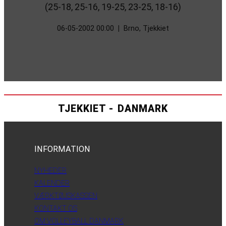
(25-18, 25-16, 19-25, 23-25, 18-16)
06-05-2002 00:00
|
Brno, Tjekkiet
TJEKKIET - DANMARK
INFORMATION
NYHEDER
KALENDER
VÆRKTØJSKASSEN
KONTAKT OS
OM VOLLEYBALL DANMARK