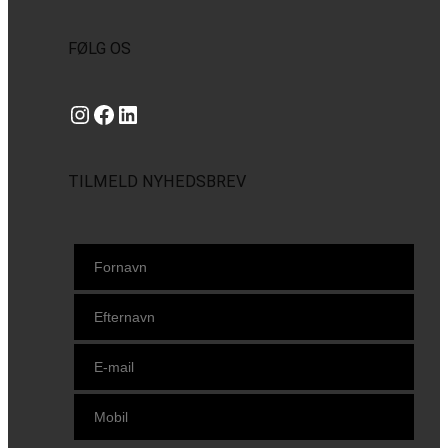
FØLG OS
Instagram
https://www.facebook.com/danishbeachvolleytour
LinkedIn
TILMELD NYHEDSBREV