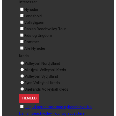
Interesser:
Nyheder
Landshold
Volleyligaen
Danish Beachvolley Tour
Kids og Ungdom
Dommer
Alle Nyheder
Kreds:
Volleyball Nordjylland
Midtjysk Volleyball Kreds
Volleyball Sydjylland
Fyns Volleyball Kreds
Sjællands Volleyball Kreds
Jeg vil gerne modtage nyhedsbreve fra
Danish Beachvolley Tour og accepterer