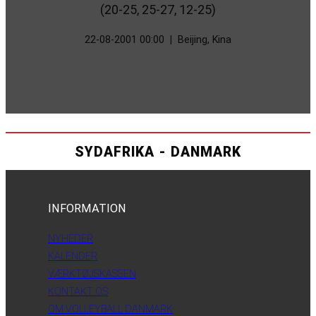
(20-25, 25-27, 12-25)
22-08-2001 00:00
|
Beijing, Kina
SYDAFRIKA - DANMARK
INFORMATION
NYHEDER
KALENDER
VÆRKTØJSKASSEN
KONTAKT OS
OM VOLLEYBALL DANMARK