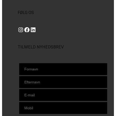
FØLG OS
Instagram
https://www.facebook.com/danishbeachvolleytour
LinkedIn
TILMELD NYHEDSBREV