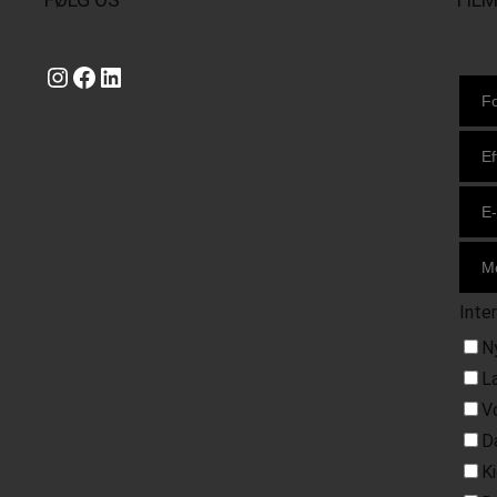
Instagram
https://www.facebook.com/danishbeachvolleytour
LinkedIn
Inte
N
L
V
D
K