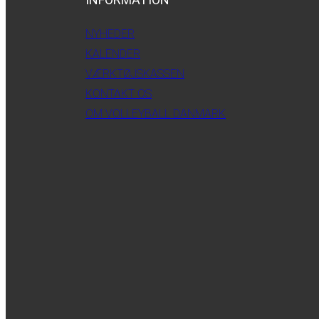
NYHEDER
KALENDER
VÆRKTØJSKASSEN
KONTAKT OS
OM VOLLEYBALL DANMARK