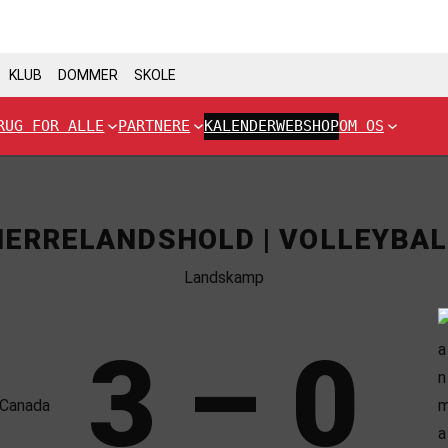
KLUB
DOMMER
SKOLE
RUG FOR ALLE
PARTNERE
KALENDER
WEBSHOP
OM OS
HERRELANDSHOLD | VOLLEYBAL
Landskamp
3 – 0