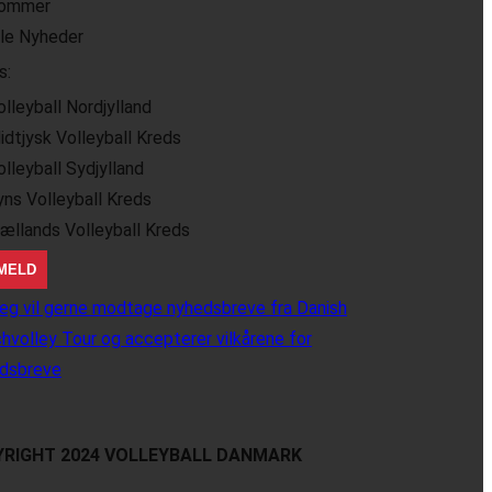
ommer
lle Nyheder
s:
olleyball Nordjylland
idtjysk Volleyball Kreds
olleyball Sydjylland
yns Volleyball Kreds
jællands Volleyball Kreds
eg vil gerne modtage nyhedsbreve fra Danish
hvolley Tour og accepterer vilkårene for
dsbreve
RIGHT 2024 VOLLEYBALL DANMARK