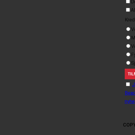
D
A
Kred
V
M
V
F
S
J
Beac
nyhe
COPY