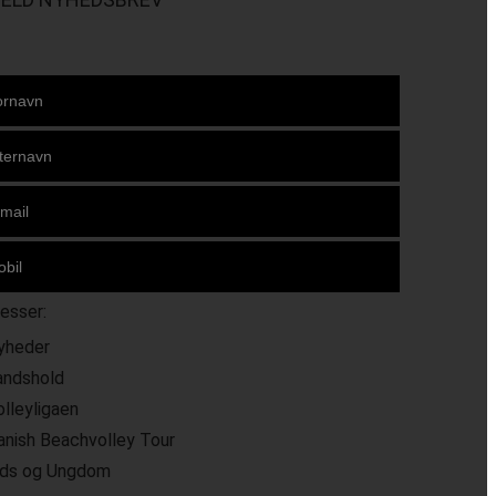
resser:
yheder
andshold
olleyligaen
anish Beachvolley Tour
ids og Ungdom