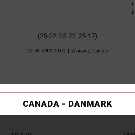
(25-22, 25-22, 25-17)
20-06-2001 00:00
|
Winnipeg, Canada
CANADA - DANMARK
FØLG OS
TIL