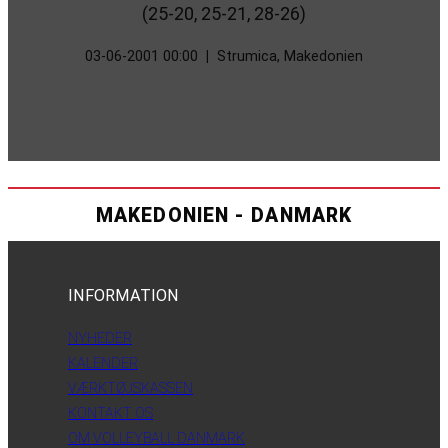
(25-20, 25-21, 28-26)
03-06-2001 00:00
|
Strumica, Makedonien
MAKEDONIEN - DANMARK
INFORMATION
NYHEDER
KALENDER
VÆRKTØJSKASSEN
KONTAKT OS
OM VOLLEYBALL DANMARK