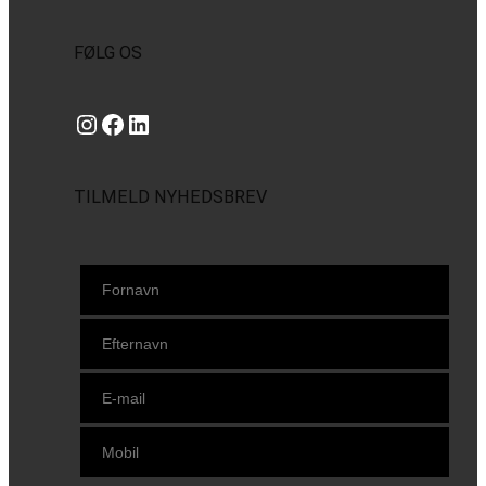
FØLG OS
Instagram
https://www.facebook.com/danishbeachvolleytour
LinkedIn
TILMELD NYHEDSBREV