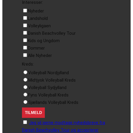
Interesser:
Nyheder
Landshold
Volleyligaen
Danish Beachvolley Tour
Kids og Ungdom
Dommer
Alle Nyheder
Kreds:
Volleyball Nordjylland
Midtjysk Volleyball Kreds
Volleyball Sydjylland
Fyns Volleyball Kreds
Sjællands Volleyball Kreds
Jeg vil gerne modtage nyhedsbreve fra
Danish Beachvolley Tour og accepterer