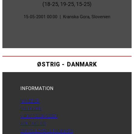
(18-25, 19-25, 15-25)
15-05-2001 00:00
|
Kranska Gora, Slovenien
ØSTRIG - DANMARK
INFORMATION
NYHEDER
KALENDER
VÆRKTØJSKASSEN
KONTAKT OS
OM VOLLEYBALL DANMARK