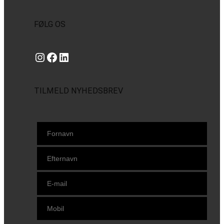
FØLG OS
Instagram
https://www.facebook.com/danishbeachvolleytour
LinkedIn
TILMELD NYHEDSBREV