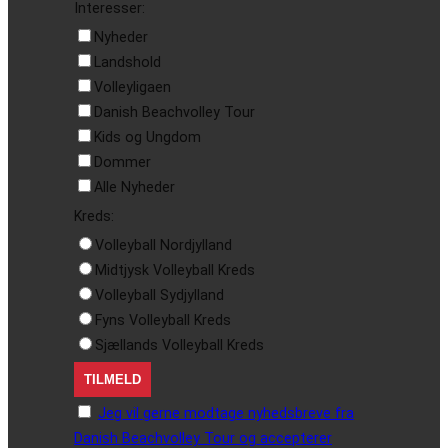
Interesser:
Nyheder
Landshold
Volleyligaen
Danish Beachvolley Tour
Kids og Ungdom
Dommer
Alle Nyheder
Kreds:
Volleyball Nordjylland
Midtjysk Volleyball Kreds
Volleyball Sydjylland
Fyns Volleyball Kreds
Sjællands Volleyball Kreds
Jeg vil gerne modtage nyhedsbreve fra
Danish Beachvolley Tour og accepterer