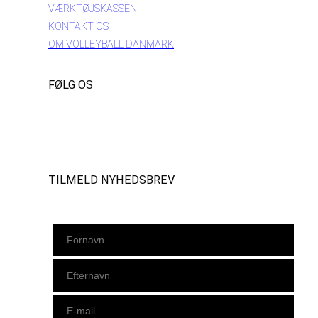
VÆRKTØJSKASSEN
KONTAKT OS
OM VOLLEYBALL DANMARK
FØLG OS
Instagram
https://www.facebook.com/danishbeachvolleytour
LinkedIn
TILMELD NYHEDSBREV