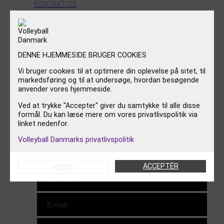
KONTAKT OS
OM VOLLEYBALL DANMARK
FØLG OS
DENNE HJEMMESIDE BRUGER COOKIES
Vi bruger cookies til at optimere din oplevelse på sitet, til
Instagram
https://www.facebook.com/danishbeachvolleytour
LinkedIn
markedsføring og til at undersøge, hvordan besøgende
anvender vores hjemmeside.
Ved at trykke "Accepter" giver du samtykke til alle disse
TILMELD NYHEDSBREV
formål. Du kan læse mere om vores privatlivspolitik via
linket nedenfor.
Volleyball Danmarks privatlivspolitik
ACCEPTÉR
AFVIS