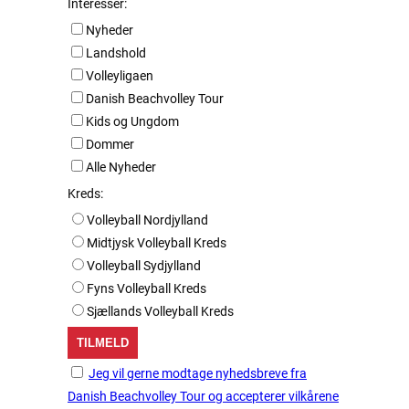
Interesser:
Nyheder
Landshold
Volleyligaen
Danish Beachvolley Tour
Kids og Ungdom
Dommer
Alle Nyheder
Kreds:
Volleyball Nordjylland
Midtjysk Volleyball Kreds
Volleyball Sydjylland
Fyns Volleyball Kreds
Sjællands Volleyball Kreds
Jeg vil gerne modtage nyhedsbreve fra
Danish Beachvolley Tour og accepterer vilkårene