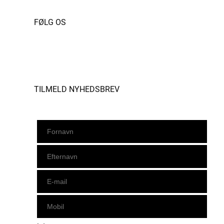
FØLG OS
Instagram
https://www.facebook.com/danishbeachvolleytour
LinkedIn
TILMELD NYHEDSBREV