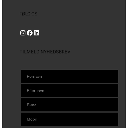
FØLG OS
Instagram
https://www.facebook.com/danishbeachvolleytour
LinkedIn
TILMELD NYHEDSBREV