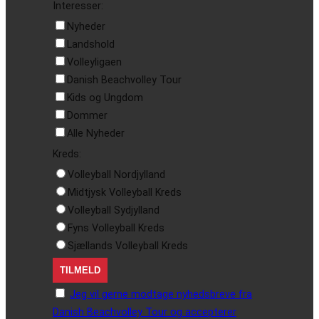
Interesser:
Nyheder
Landshold
Volleyligaen
Danish Beachvolley Tour
Kids og Ungdom
Dommer
Alle Nyheder
Kreds:
Volleyball Nordjylland
Midtjysk Volleyball Kreds
Volleyball Sydjylland
Fyns Volleyball Kreds
Sjællands Volleyball Kreds
Jeg vil gerne modtage nyhedsbreve fra
Danish Beachvolley Tour og accepterer