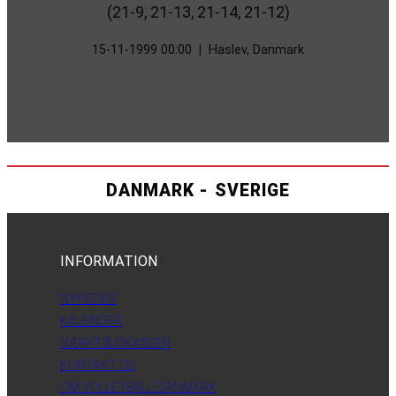
(21-9, 21-13, 21-14, 21-12)
15-11-1999 00:00
|
Haslev, Danmark
DANMARK - SVERIGE
INFORMATION
NYHEDER
KALENDER
VÆRKTØJSKASSEN
KONTAKT OS
OM VOLLEYBALL DANMARK