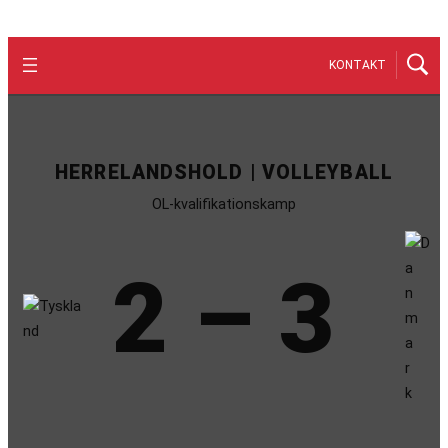
KONTAKT
HERRELANDSHOLD | VOLLEYBALL
OL-kvalifikationskamp
2 – 3