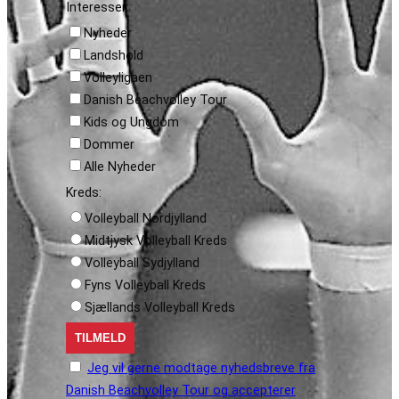
Interesser:
Nyheder
Landshold
Volleyligaen
Danish Beachvolley Tour
Kids og Ungdom
Dommer
Alle Nyheder
Kreds:
Volleyball Nordjylland
Midtjysk Volleyball Kreds
Volleyball Sydjylland
Fyns Volleyball Kreds
Sjællands Volleyball Kreds
Jeg vil gerne modtage nyhedsbreve fra
Danish Beachvolley Tour og accepterer