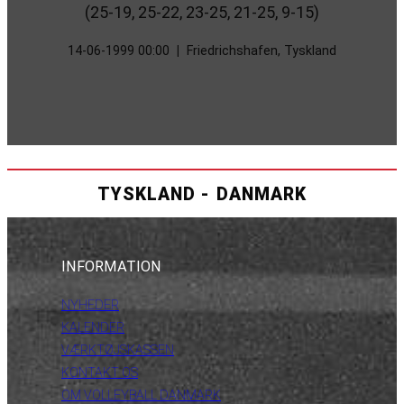
(25-19, 25-22, 23-25, 21-25, 9-15)
14-06-1999 00:00
|
Friedrichshafen, Tyskland
TYSKLAND - DANMARK
INFORMATION
NYHEDER
KALENDER
VÆRKTØJSKASSEN
KONTAKT OS
OM VOLLEYBALL DANMARK