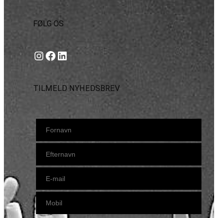
FØLG OS
Instagram
https://www.facebook.com/danishbeachvolleytour
LinkedIn
TILMELD NYHEDSBREV