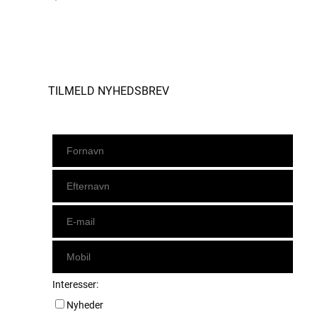
Instagram
https://www.facebook.com/danishbeachvolleytour
LinkedIn
TILMELD NYHEDSBREV
Interesser:
Nyheder