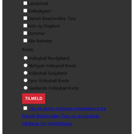
Landshold
Volleyligaen
Danish Beachvolley Tour
Kids og Ungdom
Dommer
Alle Nyheder
Kreds:
Volleyball Nordjylland
Midtjysk Volleyball Kreds
Volleyball Sydjylland
Fyns Volleyball Kreds
Sjællands Volleyball Kreds
Jeg vil gerne modtage nyhedsbreve fra
Danish Beachvolley Tour og accepterer
vilkårene for nyhedsbreve