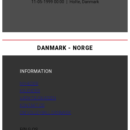
11-05-1999 00:00
|
Holte, Danmark
DANMARK - NORGE
INFORMATION
NYHEDER
KALENDER
VÆRKTØJSKASSEN
KONTAKT OS
OM VOLLEYBALL DANMARK
FØLG OS