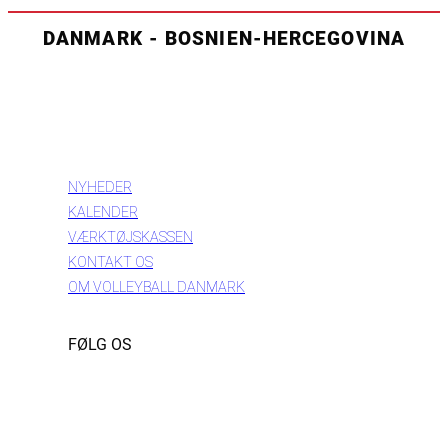
DANMARK - BOSNIEN-HERCEGOVINA
INFORMATION
NYHEDER
KALENDER
VÆRKTØJSKASSEN
KONTAKT OS
OM VOLLEYBALL DANMARK
FØLG OS
Instagram
https://www.facebook.com/danishbeachvolleytour
LinkedIn