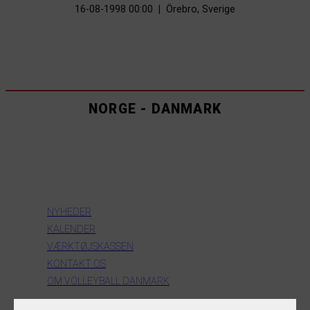
16-08-1998 00:00
|
Örebro, Sverige
NORGE - DANMARK
INFORMATION
NYHEDER
KALENDER
VÆRKTØJSKASSEN
KONTAKT OS
OM VOLLEYBALL DANMARK