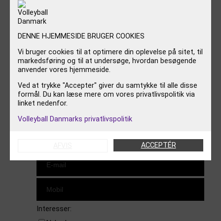
FØLG OS
DENNE HJEMMESIDE BRUGER COOKIES
Instagram
https://www.facebook.com/danishbeachvolleytour
LinkedIn
Vi bruger cookies til at optimere din oplevelse på sitet, til
markedsføring og til at undersøge, hvordan besøgende
anvender vores hjemmeside.
TILMELD NYHEDSBREV
Ved at trykke "Accepter" giver du samtykke til alle disse
formål. Du kan læse mere om vores privatlivspolitik via
linket nedenfor.
Volleyball Danmarks privatlivspolitik
ACCEPTÉR
AFVIS
Interesser: