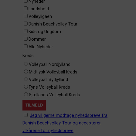
Nyheder
Landshold
Volleyligaen
Danish Beachvolley Tour
Kids og Ungdom
Dommer
Alle Nyheder
Kreds:
Volleyball Nordjylland
Midtjysk Volleyball Kreds
Volleyball Sydjylland
Fyns Volleyball Kreds
Sjællands Volleyball Kreds
Jeg vil gerne modtage nyhedsbreve fra
Danish Beachvolley Tour og accepterer
vilkårene for nyhedsbreve