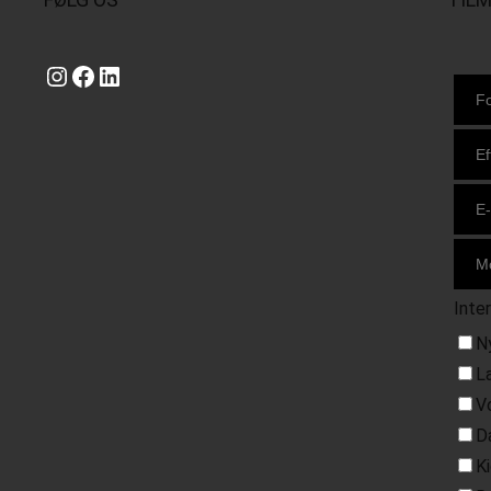
Instagram
https://www.facebook.com/danishbeachvolleytour
LinkedIn
Inte
N
L
V
D
K