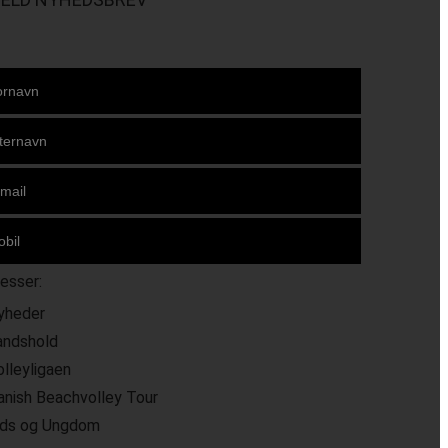
resser:
yheder
andshold
olleyligaen
anish Beachvolley Tour
ids og Ungdom