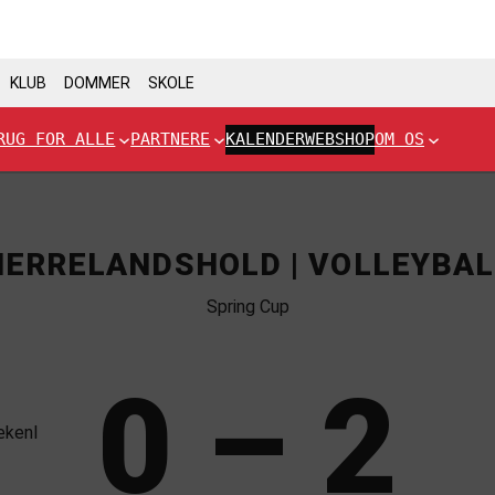
KLUB
DOMMER
SKOLE
RUG FOR ALLE
PARTNERE
KALENDER
WEBSHOP
OM OS
HERRELANDSHOLD | VOLLEYBAL
Spring Cup
0 – 2