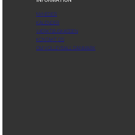
NYHEDER
KALENDER
VÆRKTØJSKASSEN
KONTAKT OS
OM VOLLEYBALL DANMARK