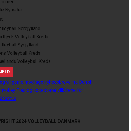
ommer
lle Nyheder
s:
olleyball Nordjylland
idtjysk Volleyball Kreds
olleyball Sydjylland
yns Volleyball Kreds
jællands Volleyball Kreds
eg vil gerne modtage nyhedsbreve fra Danish
hvolley Tour og accepterer vilkårene for
dsbreve
RIGHT 2024 VOLLEYBALL DANMARK