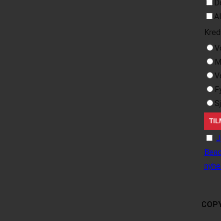
D
A
Kred
V
M
V
F
S
J
Beac
nyhe
COPY