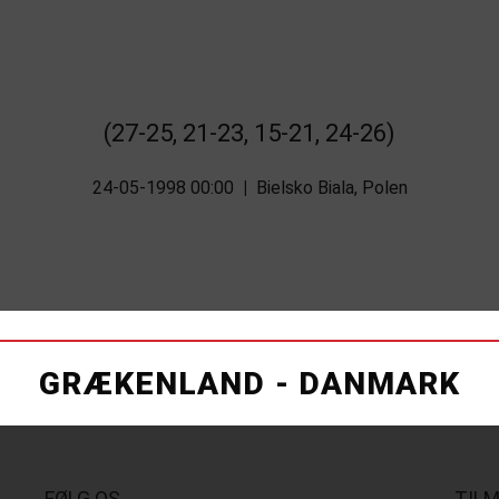
(27-25, 21-23, 15-21, 24-26)
24-05-1998 00:00
|
Bielsko Biala, Polen
GRÆKENLAND - DANMARK
FØLG OS
TIL