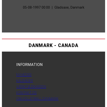
05-08-1997 00:00
|
Gladsaxe, Danmark
DANMARK - CANADA
INFORMATION
NYHEDER
KALENDER
VÆRKTØJSKASSEN
KONTAKT OS
OM VOLLEYBALL DANMARK