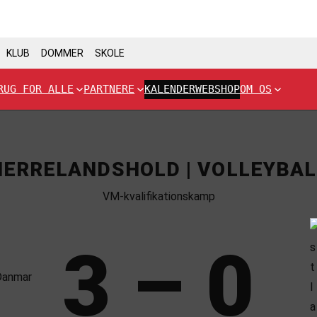
KLUB
DOMMER
SKOLE
RUG FOR ALLE
PARTNERE
KALENDER
WEBSHOP
OM OS
HERRELANDSHOLD | VOLLEYBAL
VM-kvalifikationskamp
3 – 0