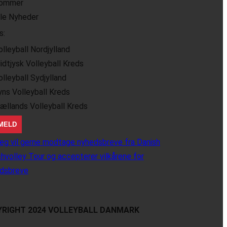
ommer
lle Nyheder
s:
olleyball Nordjylland
idtjysk Volleyball Kreds
olleyball Sydjylland
yns Volleyball Kreds
jællands Volleyball Kreds
eg vil gerne modtage nyhedsbreve fra Danish
hvolley Tour og accepterer vilkårene for
dsbreve
RIGHT 2024 VOLLEYBALL DANMARK