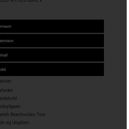
resser:
yheder
andshold
olleyligaen
anish Beachvolley Tour
ids og Ungdom