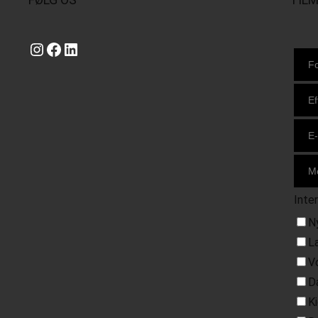
Instagram
https://www.facebook.com/danishbeachvolleytour
LinkedIn
Inte
N
L
V
D
K