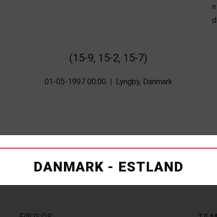
(15-9, 15-2, 15-7)
01-05-1997 00:00
|
Lyngby, Danmark
DANMARK - ESTLAND
FØLG OS
TIL