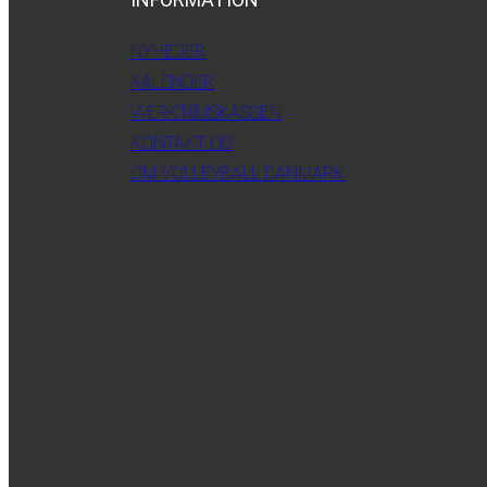
NYHEDER
KALENDER
VÆRKTØJSKASSEN
KONTAKT OS
OM VOLLEYBALL DANMARK