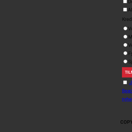
D
A
Kred
V
M
V
F
S
J
Beac
nyhe
COPY