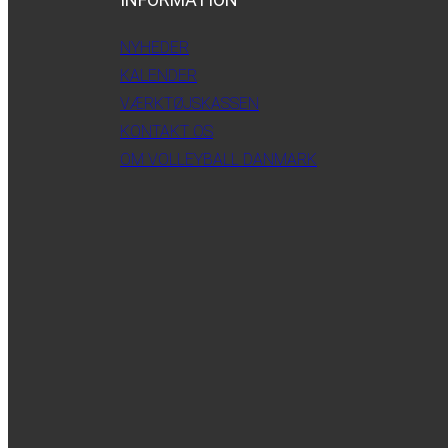
NYHEDER
KALENDER
VÆRKTØJSKASSEN
KONTAKT OS
OM VOLLEYBALL DANMARK