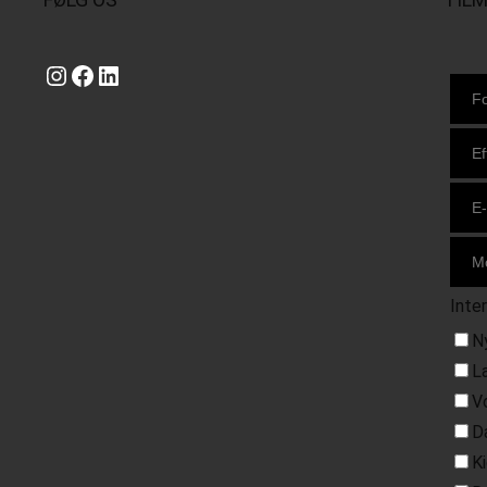
Instagram
https://www.facebook.com/danishbeachvolleytour
LinkedIn
Inte
N
L
V
D
K