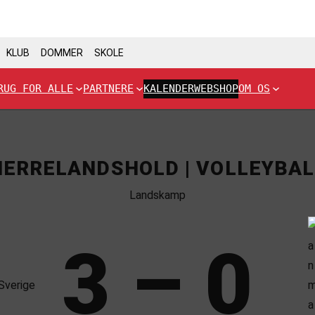
KLUB
DOMMER
SKOLE
RUG FOR ALLE
PARTNERE
KALENDER
WEBSHOP
OM OS
HERRELANDSHOLD | VOLLEYBAL
Landskamp
3 – 0