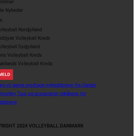
ommer
lle Nyheder
s:
olleyball Nordjylland
idtjysk Volleyball Kreds
olleyball Sydjylland
yns Volleyball Kreds
jællands Volleyball Kreds
eg vil gerne modtage nyhedsbreve fra Danish
hvolley Tour og accepterer vilkårene for
dsbreve
RIGHT 2024 VOLLEYBALL DANMARK