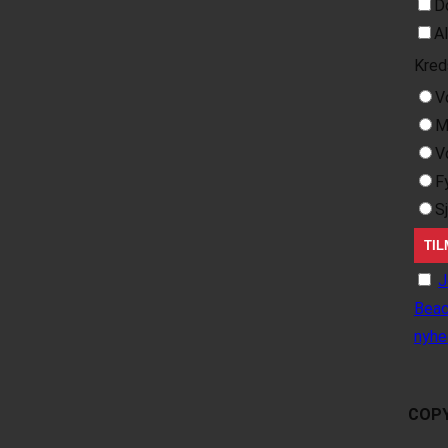
D
A
Kred
V
M
V
F
S
J
Beac
nyhe
COPY