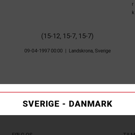
(15-12, 15-7, 15-7)
09-04-1997 00:00
|
Landskrona, Sverige
SVERIGE - DANMARK
FØLG OS
TIL