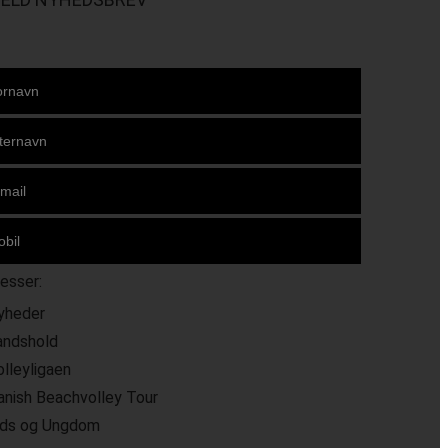
resser:
yheder
andshold
olleyligaen
anish Beachvolley Tour
ids og Ungdom