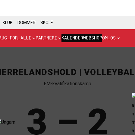
KLUB
DOMMER
SKOLE
RUG FOR ALLE
PARTNERE
KALENDER
WEBSHOP
OM OS
HERRELANDSHOLD | VOLLEYBAL
EM-kvalifikationskamp
3 – 2