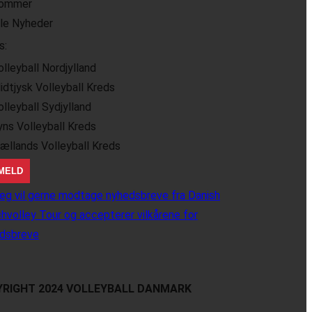
ommer
lle Nyheder
s:
olleyball Nordjylland
idtjysk Volleyball Kreds
olleyball Sydjylland
yns Volleyball Kreds
jællands Volleyball Kreds
eg vil gerne modtage nyhedsbreve fra Danish
hvolley Tour og accepterer vilkårene for
dsbreve
RIGHT 2024 VOLLEYBALL DANMARK