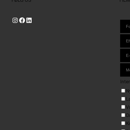
Instagram
https://www.facebook.com/danishbeachvolleytour
LinkedIn
Inte
N
L
V
D
K