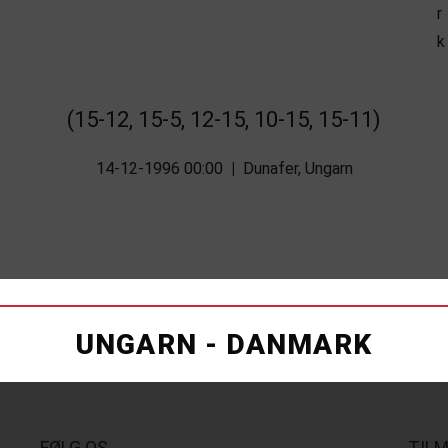
(15-12, 15-5, 12-15, 10-15, 15-11)
14-12-1996 00:00
|
Dunafer, Ungarn
UNGARN - DANMARK
FØLG OS
TIL