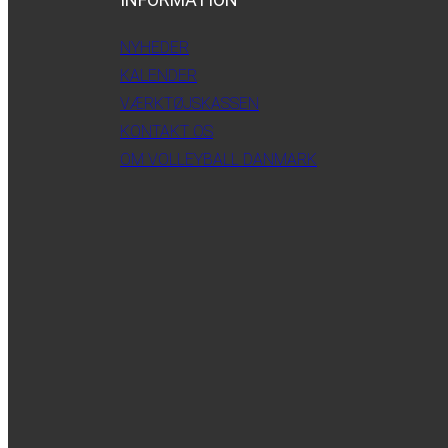
NYHEDER
KALENDER
VÆRKTØJSKASSEN
KONTAKT OS
OM VOLLEYBALL DANMARK