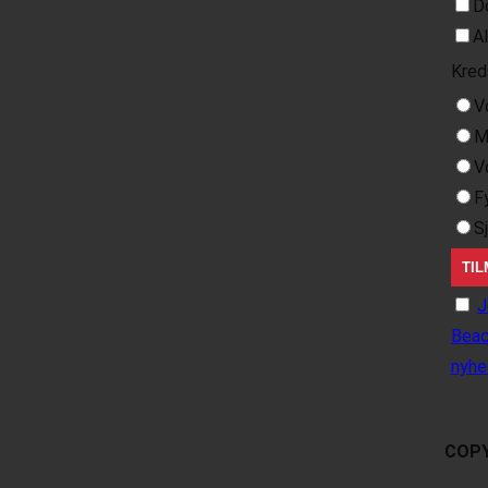
D
A
Kred
V
M
V
F
S
J
Beac
nyhe
COPY