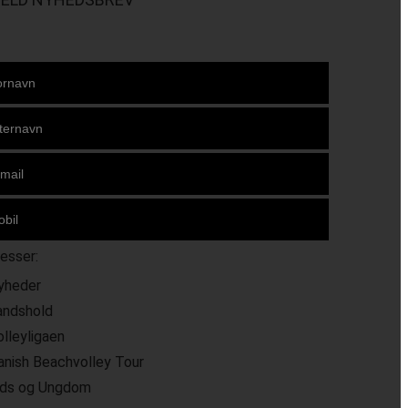
resser:
yheder
andshold
olleyligaen
anish Beachvolley Tour
ids og Ungdom