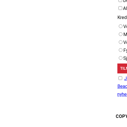
D
A
Kred
V
M
V
F
S
J
Beac
nyhe
COPY