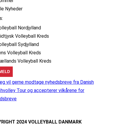
ommer
lle Nyheder
s:
olleyball Nordjylland
idtjysk Volleyball Kreds
olleyball Sydjylland
yns Volleyball Kreds
jællands Volleyball Kreds
eg vil gerne modtage nyhedsbreve fra Danish
hvolley Tour og accepterer vilkårene for
dsbreve
RIGHT 2024 VOLLEYBALL DANMARK