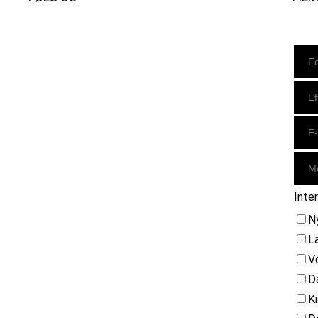
Instagram
https://www.facebook.com/danishbeachvolleytour
LinkedIn
Inte
N
L
V
D
K