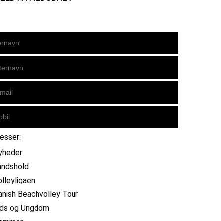
resser:
yheder
andshold
olleyligaen
anish Beachvolley Tour
ids og Ungdom