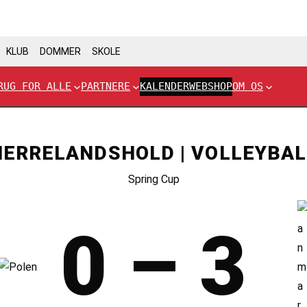
KLUB
DOMMER
SKOLE
RUG FOR ALLE
PARTNERE
KALENDER
WEBSHOP
OM OS
HERRELANDSHOLD | VOLLEYBAL
Spring Cup
0 – 3