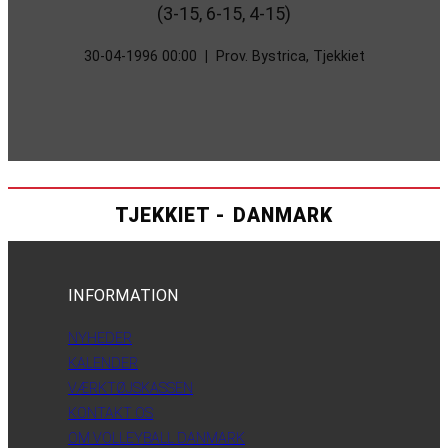
(3-15, 6-15, 4-15)
30-04-1996 00:00
|
Prov. Bystrica, Tjekkiet
TJEKKIET - DANMARK
INFORMATION
NYHEDER
KALENDER
VÆRKTØJSKASSEN
KONTAKT OS
OM VOLLEYBALL DANMARK