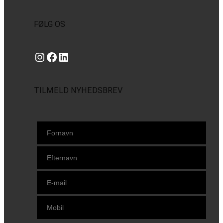
FØLG OS
Instagram
https://www.facebook.com/danishbeachvolleytour
LinkedIn
TILMELD NYHEDSBREV