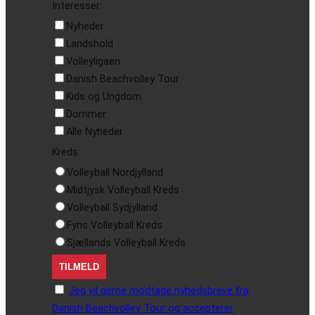
Interesser:
Nyheder
Landshold
Volleyligaen
Danish Beachvolley Tour
Kids og Ungdom
Dommer
Alle Nyheder
Kreds:
Volleyball Nordjylland
Midtjysk Volleyball Kreds
Volleyball Sydjylland
Fyns Volleyball Kreds
Sjællands Volleyball Kreds
Jeg vil gerne modtage nyhedsbreve fra
Danish Beachvolley Tour og accepterer