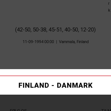
(42-50, 50-38, 45-51, 40-50, 12-20)
11-09-1994 00:00
|
Vammala, Finland
FINLAND - DANMARK
FØLG OS
TIL