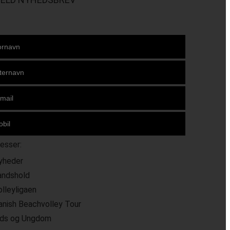
resser:
yheder
andshold
olleyligaen
anish Beachvolley Tour
ids og Ungdom