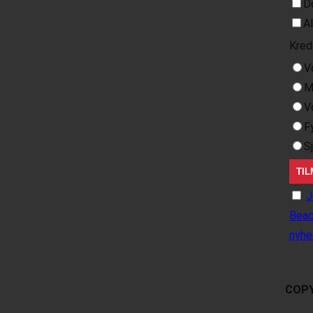
D
A
Kred
V
M
V
F
S
J
Beac
nyhe
COPY