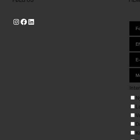
Instagram
https://www.facebook.com/danishbeachvolleytour
LinkedIn
Inte
N
L
V
D
K