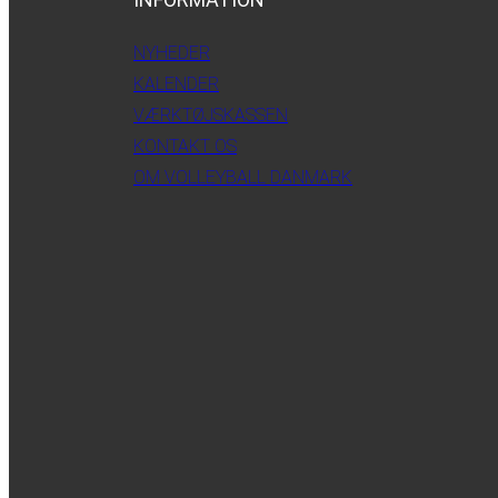
NYHEDER
KALENDER
VÆRKTØJSKASSEN
KONTAKT OS
OM VOLLEYBALL DANMARK