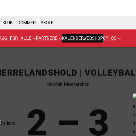
KLUB
DOMMER
SKOLE
RUG FOR ALLE
PARTNERE
KALENDER
WEBSHOP
OM OS
HERRELANDSHOLD | VOLLEYBAL
Nordisk Mesterskab
2 – 3