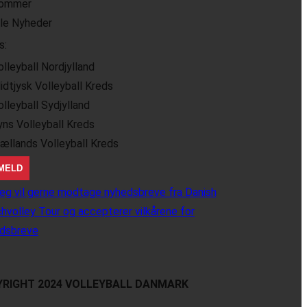
ommer
lle Nyheder
s:
olleyball Nordjylland
idtjysk Volleyball Kreds
olleyball Sydjylland
yns Volleyball Kreds
jællands Volleyball Kreds
eg vil gerne modtage nyhedsbreve fra Danish
hvolley Tour og accepterer vilkårene for
dsbreve
RIGHT 2024 VOLLEYBALL DANMARK