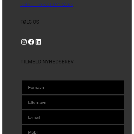
OM VOLLEYBALL DANMARK
FØLG OS
Instagram
https://www.facebook.com/danishbeachvolleytour
LinkedIn
TILMELD NYHEDSBREV