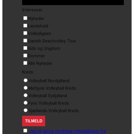
Interesser:
Nyheder
Landshold
Volleyligaen
Danish Beachvolley Tour
Kids og Ungdom
Dommer
Alle Nyheder
Kreds:
Volleyball Nordjylland
Midtjysk Volleyball Kreds
Volleyball Sydjylland
Fyns Volleyball Kreds
Sjællands Volleyball Kreds
Jeg vil gerne modtage nyhedsbreve fra