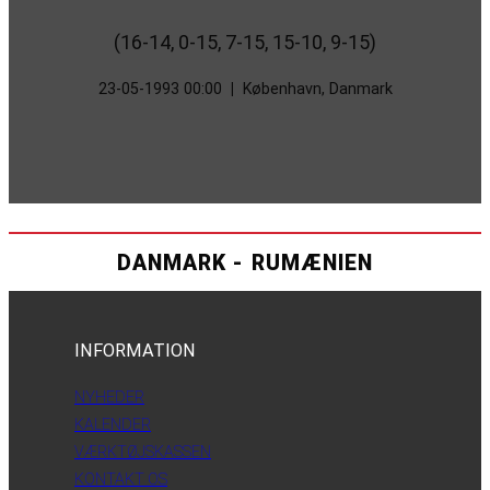
(16-14, 0-15, 7-15, 15-10, 9-15)
23-05-1993 00:00
|
København, Danmark
DANMARK - RUMÆNIEN
INFORMATION
NYHEDER
KALENDER
VÆRKTØJSKASSEN
KONTAKT OS