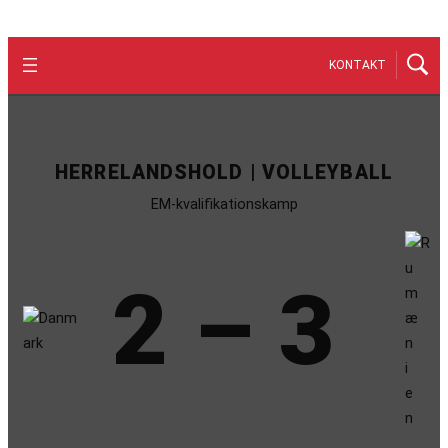
KONTAKT
HERRELANDSHOLD | VOLLEYBALL
EM-kvalifikationskamp
2 – 3